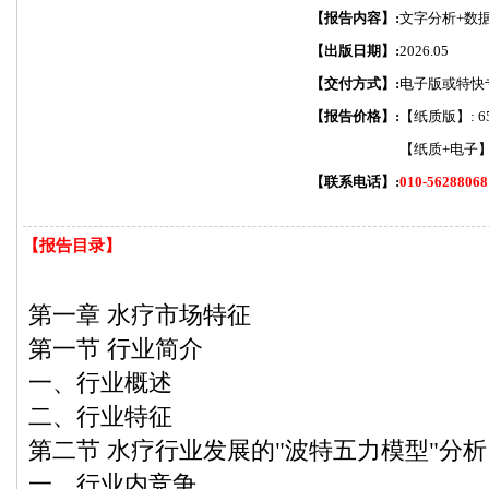
【报告内容】:
文字分析+数
中国水疗市场运营态势及投资方向咨询报
告2026-2032年
【出版日期】:
2026.05
【交付方式】:
电子版或特快
【报告价格】:
【纸质版】: 6
【纸质+电子】:
【联系电话】:
010-56288068
【报告目录】
第一章 水疗市场特征
第一节 行业简介
一、行业概述
二、行业特征
第二节 水疗行业发展的"波特五力模型"分析
一、行业内竞争