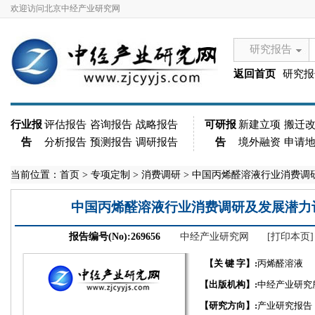
欢迎访问北京中经产业研究网
研究报告
返回首页
研究报
行业报
评估报告
咨询报告
战略报告
可研报
新建立项
搬迁
告
分析报告
预测报告
调研报告
告
境外融资
申请
当前位置：
首页
>
专项定制
>
消费调研
> 中国丙烯醛溶液行业消费调研及
中国丙烯醛溶液行业消费调研及发展潜力评估报
报告编号(No):269656
中经产业研究网
[打印本页]
【关 键 字】:
丙烯醛溶液
【出版机构】:
中经产业研究
【研究方向】:
产业研究报告