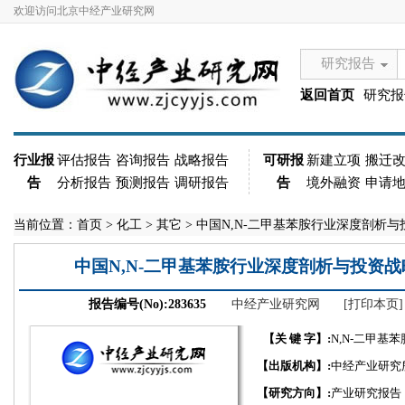
欢迎访问北京中经产业研究网
研究报告
返回首页
研究报
行业报
评估报告
咨询报告
战略报告
可研报
新建立项
搬迁
告
分析报告
预测报告
调研报告
告
境外融资
申请
当前位置：
首页
>
化工
>
其它
> 中国N,N-二甲基苯胺行业深度剖析与投
中国N,N-二甲基苯胺行业深度剖析与投资战略研
报告编号(No):283635
中经产业研究网
[打印本页]
【关 键 字】:
N,N-二甲基苯
【出版机构】:
中经产业研究
【研究方向】:
产业研究报告