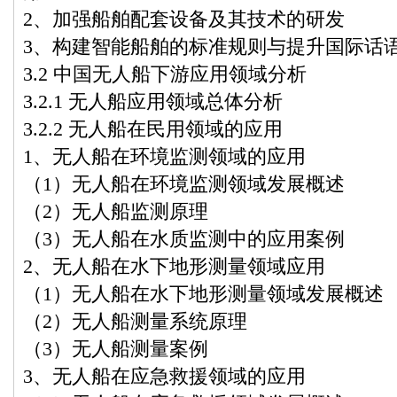
2、加强船舶配套设备及其技术的研发
3、构建智能船舶的标准规则与提升国际话
3.2 中国无人船下游应用领域分析
3.2.1 无人船应用领域总体分析
3.2.2 无人船在民用领域的应用
1、无人船在环境监测领域的应用
（1）无人船在环境监测领域发展概述
（2）无人船监测原理
（3）无人船在水质监测中的应用案例
2、无人船在水下地形测量领域应用
（1）无人船在水下地形测量领域发展概述
（2）无人船测量系统原理
（3）无人船测量案例
3、无人船在应急救援领域的应用