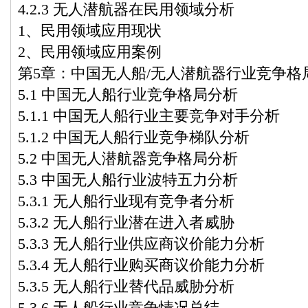
4.2.3 无人潜航器在民用领域分析
1、民用领域应用现状
2、民用领域应用案例
第5章：中国无人船/无人潜航器行业竞争格
5.1 中国无人船行业竞争格局分析
5.1.1 中国无人船行业主要竞争对手分析
5.1.2 中国无人船行业竞争梯队分析
5.2 中国无人潜航器竞争格局分析
5.3 中国无人船行业波特五力分析
5.3.1 无人船行业现有竞争者分析
5.3.2 无人船行业潜在进入者威胁
5.3.3 无人船行业供应商议价能力分析
5.3.4 无人船行业购买商议价能力分析
5.3.5 无人船行业替代品威胁分析