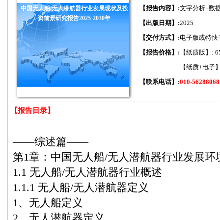
【报告内容】:
文字分析+数
中国无人船/无人潜航器行业发展现状及投
资前景研究报告2025-2030年
【出版日期】:
2025
【交付方式】:
电子版或特快
【报告价格】:
【纸质版】: 6
【纸质+电子】:
【联系电话】:
010-56288068
【报告目录】
——综述篇——
第1章：中国无人船/无人潜航器行业发展环
1.1 无人船/无人潜航器行业概述
1.1.1 无人船/无人潜航器定义
1、无人船定义
2、无人潜航器定义