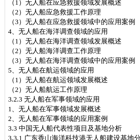
（1）无人船在应急救援领域发展概述
（2）无人船应急救援工作原理
（3）无人船在应急救援领域中的应用案例
4、无人船在海洋调查领域的应用
（1）无人船在海洋调查领域发展概述
（2）无人船海洋调查工作原理
（3）无人船在海洋调查领域中的应用案例
5、无人船在航运领域的应用
（1）无人船在航运领域发展概述
（2）无人船航运工作原理
3.2.3 无人船在军事领域的应用
1、无人船在军事领域发展概述
2、无人船在军事领域的应用案例
3.3 中国无人船代表性项目及基地分析
3.3.1 广东香山海洋科技港无人船建设基地