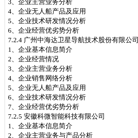
3、企业主营业务分析
4、企业无人船产品及应用
5、企业技术研发情况分析
6、企业经营优劣势分析
7.2.4 广州中海达卫星导航技术股份有限公
1、企业基本信息简介
2、企业经营情况
3、企业主营业务分析
4、企业销售网络分析
5、企业无人船产品及应用
6、企业技术研发情况分析
7、企业经营优劣势分析
7.2.5 安徽科微智能科技有限公司
1、企业基本信息简介
2、企业主营业务与产品分析