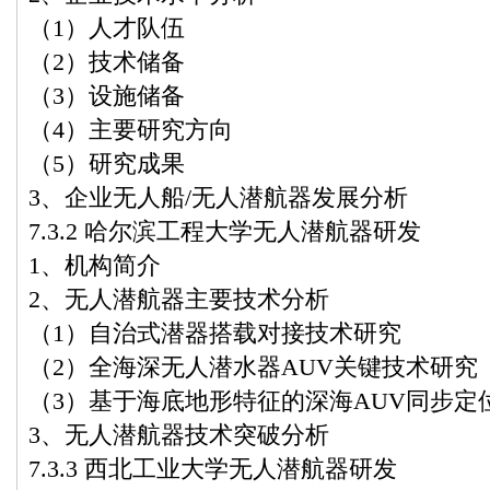
（1）人才队伍
（2）技术储备
（3）设施储备
（4）主要研究方向
（5）研究成果
3、企业无人船/无人潜航器发展分析
7.3.2 哈尔滨工程大学无人潜航器研发
1、机构简介
2、无人潜航器主要技术分析
（1）自治式潜器搭载对接技术研究
（2）全海深无人潜水器AUV关键技术研究
（3）基于海底地形特征的深海AUV同步定
3、无人潜航器技术突破分析
7.3.3 西北工业大学无人潜航器研发