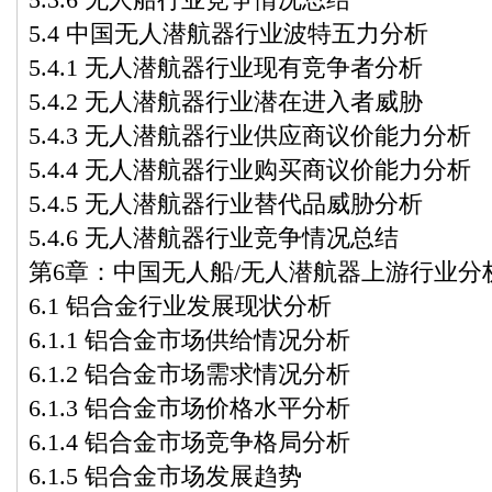
5.3.6 无人船行业竞争情况总结
5.4 中国无人潜航器行业波特五力分析
5.4.1 无人潜航器行业现有竞争者分析
5.4.2 无人潜航器行业潜在进入者威胁
5.4.3 无人潜航器行业供应商议价能力分析
5.4.4 无人潜航器行业购买商议价能力分析
5.4.5 无人潜航器行业替代品威胁分析
5.4.6 无人潜航器行业竞争情况总结
第6章：中国无人船/无人潜航器上游行业分
6.1 铝合金行业发展现状分析
6.1.1 铝合金市场供给情况分析
6.1.2 铝合金市场需求情况分析
6.1.3 铝合金市场价格水平分析
6.1.4 铝合金市场竞争格局分析
6.1.5 铝合金市场发展趋势