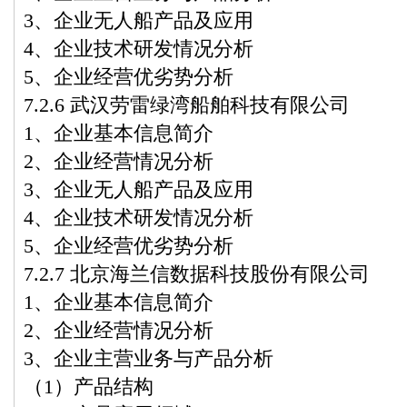
3、企业无人船产品及应用
4、企业技术研发情况分析
5、企业经营优劣势分析
7.2.6 武汉劳雷绿湾船舶科技有限公司
1、企业基本信息简介
2、企业经营情况分析
3、企业无人船产品及应用
4、企业技术研发情况分析
5、企业经营优劣势分析
7.2.7 北京海兰信数据科技股份有限公司
1、企业基本信息简介
2、企业经营情况分析
3、企业主营业务与产品分析
（1）产品结构